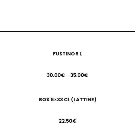
FUSTINO 5 L
Fascia
30.00
€
-
35.00
€
di
prezzo:
da
BOX 6×33 CL (LATTINE)
30.00€
a
35.00€
22.50
€